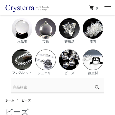
0
水晶玉
宝珠
研磨品
原石
ブレスレット
ジュエリー
ビーズ
副資材
ホーム
ビーズ
ビーズ