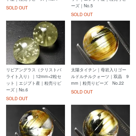
ーズ｜No.5
SOLD OUT
SOLD OUT
リビアングラス（クリストバ
太陽タイチン｜母岩入りゴー
ライト入り）｜12mm×2粒セ
ルドルチルクォーツ｜双晶 9
ット｜エジプト産｜粒売りビ
mm｜粒売りビーズ No.22
ーズ｜No.6
SOLD OUT
SOLD OUT