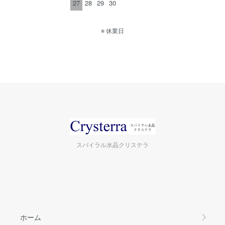
27
28
29
30
■
休業日
スパイラル水晶クリステラ
ホーム