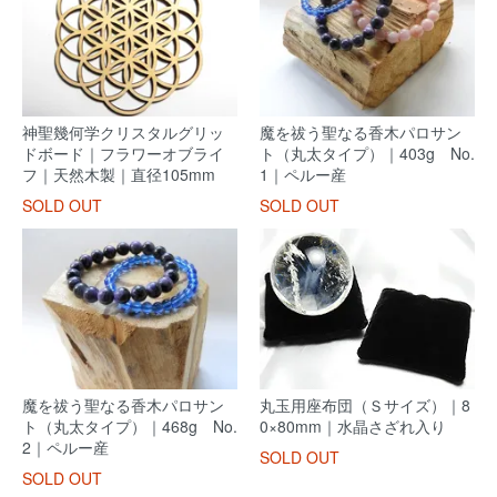
神聖幾何学クリスタルグリッ
魔を祓う聖なる香木パロサン
ドボード｜フラワーオブライ
ト（丸太タイプ）｜403g No.
フ｜天然木製｜直径105mm
1｜ペルー産
SOLD OUT
SOLD OUT
魔を祓う聖なる香木パロサン
丸玉用座布団（Ｓサイズ）｜8
ト（丸太タイプ）｜468g No.
0×80mm｜水晶さざれ入り
2｜ペルー産
SOLD OUT
SOLD OUT