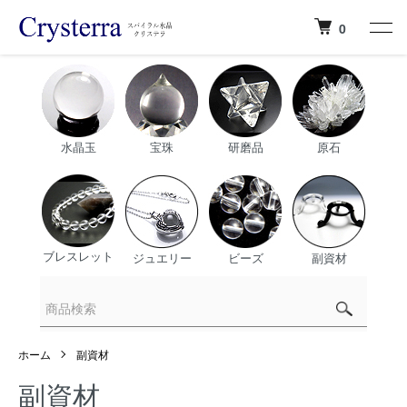
0
水晶玉
宝珠
研磨品
原石
ブレスレット
ジュエリー
ビーズ
副資材
ホーム
副資材
副資材