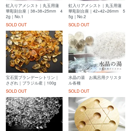
虹入りアメシスト｜丸玉用蓮
虹入りアメシスト｜丸玉用蓮
華彫刻台座｜38×38×25mm 4
華彫刻台座｜42×42×26mm 5
2g｜No.1
5g｜No.2
SOLD OUT
SOLD OUT
宝石質ブランデーシトリン｜
水晶の湯 お風呂用クリスタ
さざれ｜ブラジル産｜100g
ル各種
SOLD OUT
SOLD OUT