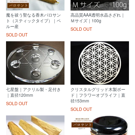
魔を祓う聖なる香木パロサン
高品質AAA透明水晶さざれ｜
ト（スティックタイプ）｜ペ
Ｍサイズ｜100g
ルー産
SOLD OUT
SOLD OUT
七星盤｜アクリル製・足付き
クリスタルグリッド木製ボー
｜直径120mm
ド｜フラワーオブライフ｜直
径153mm
SOLD OUT
SOLD OUT