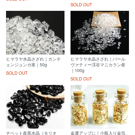
SOLD OUT
ヒマラヤ水晶さざれ｜カンチ
ヒマラヤ水晶さざれ｜パール
ェンジュンガ産｜50g
ヴァティー渓谷マニカラン産
｜100g
SOLD OUT
SOLD OUT
チベット産黒水晶（モリオ
金運アップに！小瓶入り金箔