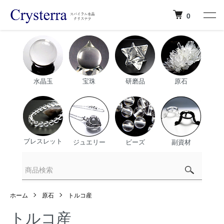
0
水晶玉
宝珠
研磨品
原石
ブレスレット
ジュエリー
ビーズ
副資材
ホーム
原石
トルコ産
トルコ産