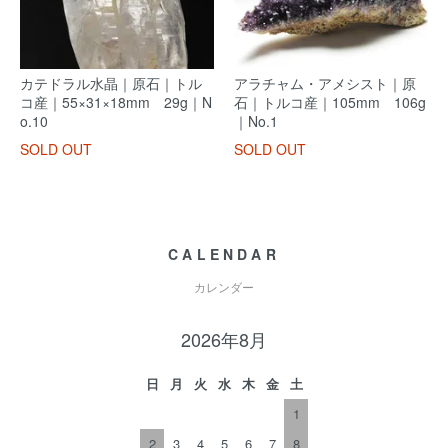
カテドラル水晶｜原石｜トル
アラチャム・アメシスト｜原
コ産｜55×31×18mm 29g｜N
石｜トルコ産｜105mm 106g
o.10
｜No.1
SOLD OUT
SOLD OUT
CALENDAR
カレンダー
2026年8月
日
月
火
水
木
金
土
1
2
3
4
5
6
7
8