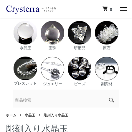
0
水晶玉
宝珠
研磨品
原石
ブレスレット
ジュエリー
ビーズ
副資材
ホーム
水晶玉
彫刻入り水晶玉
彫刻入り水晶玉