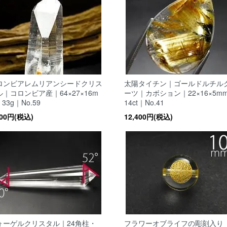
ロンビアレムリアンシードクリス
太陽タイチン｜ゴールドルチル
ル｜コロンビア産｜64×27×16m
ーツ｜カボション｜22×16×5
33g｜No.59
14ct｜No.41
800円(税込)
12,400円(税込)
ォーゲルクリスタル｜24角柱・
フラワーオブライフの彫刻入り