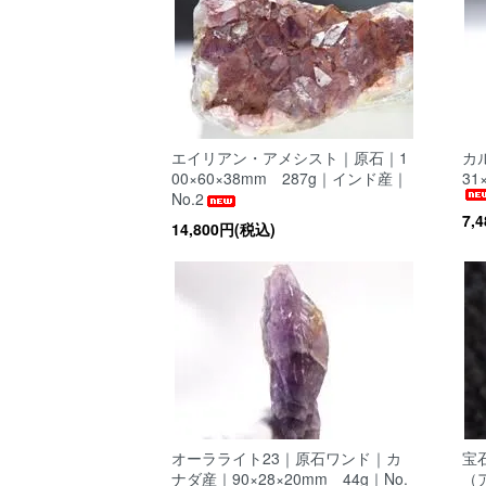
エイリアン・アメシスト｜原石｜1
カ
00×60×38mm 287g｜インド産｜
31
No.2
7,
14,800円(税込)
オーラライト23｜原石ワンド｜カ
宝
ナダ産｜90×28×20mm 44g｜No.
（