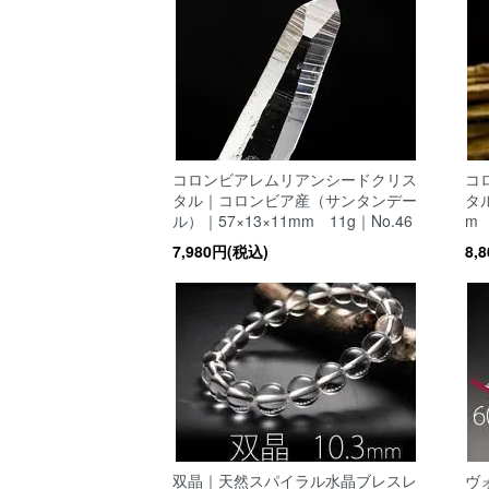
コロンビアレムリアンシードクリス
コ
タル｜コロンビア産（サンタンデー
タ
ル）｜57×13×11mm 11g｜No.46
m 
7,980円(税込)
8,
双晶｜天然スパイラル水晶ブレスレ
ヴ