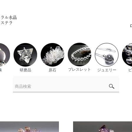
ブレスレット
珠
研磨品
原石
ジュエリー
ビ