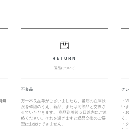
RETURN
返品について
不良品
クレ
料無
万一不良品等がございましたら、当店の在庫状
・V
況を確認のうえ、新品、または同等品と交換さ
い
せていただきます。 商品到着後５日以内にご連
・
絡ください。それを過ぎますと返品交換のご要
く
望はお受けできません。
・