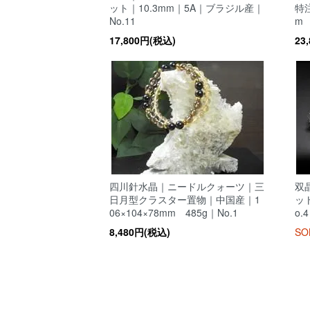
ット｜10.3mm｜5A｜ブラジル産｜
特
No.11
m 
17,800円(税込)
23
四川針水晶｜ニードルクォーツ｜三
双
日月型クラスター置物｜中国産｜1
ッ
06×104×78mm 485g｜No.1
o.4
8,480円(税込)
SO