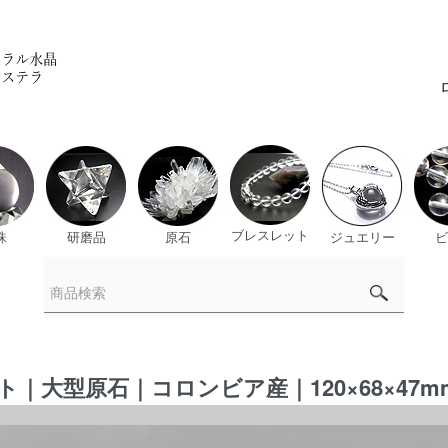
ブレスレット
珠
研磨品
原石
ジュエリー
ビ
大型原石｜コロンビア産｜120×68×47mm 