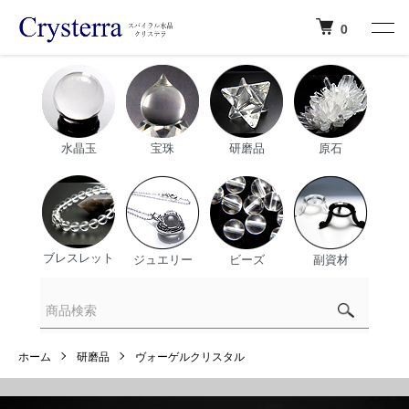
0
水晶玉
宝珠
研磨品
原石
ブレスレット
ジュエリー
ビーズ
副資材
ホーム
研磨品
ヴォーゲルクリスタル