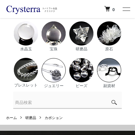
0
水晶玉
宝珠
研磨品
原石
ブレスレット
ジュエリー
ビーズ
副資材
ホーム
研磨品
カボション