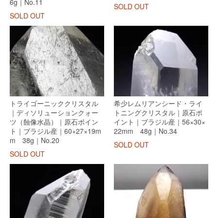
6g｜No.11
SOLD OUT
SOLD OUT
トライゴーニッククリスタル
希少レムリアンシード・ライ
｜ディソリューションクォー
トニングクリスタル｜原石ポ
ツ（蝕像水晶）｜原石ポイン
イント｜ブラジル産｜56×30×
ト｜ブラジル産｜60×27×19m
22mm 48g｜No.34
m 38g｜No.20
SOLD OUT
SOLD OUT