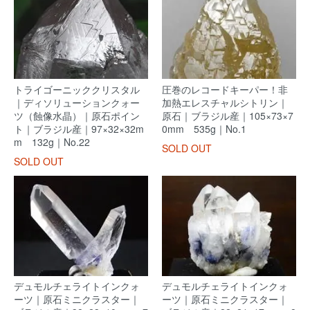
トライゴーニッククリスタル
圧巻のレコードキーパー！非
｜ディソリューションクォー
加熱エレスチャルシトリン｜
ツ（蝕像水晶）｜原石ポイン
原石｜ブラジル産｜105×73×7
ト｜ブラジル産｜97×32×32m
0mm 535g｜No.1
m 132g｜No.22
SOLD OUT
SOLD OUT
デュモルチェライトインクォ
デュモルチェライトインクォ
ーツ｜原石ミニクラスター｜
ーツ｜原石ミニクラスター｜