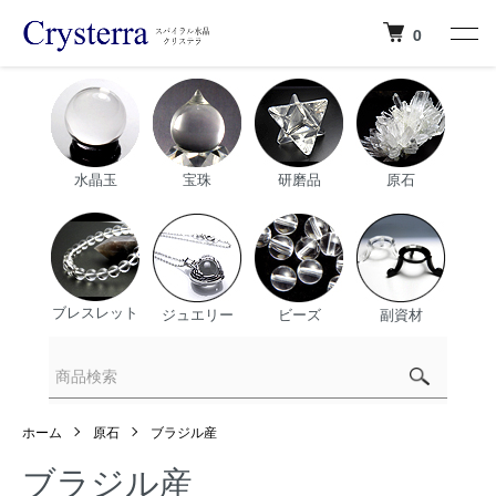
0
水晶玉
宝珠
研磨品
原石
ブレスレット
ジュエリー
ビーズ
副資材
ホーム
原石
ブラジル産
ブラジル産