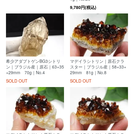
9,780円(税込)
希少アダプトゲンBG3シトリ
マデイラシトリン｜原石クラ
ン｜ブラジル産｜原石｜63×35
スター｜ブラジル産｜58×33×
×29mm 70g｜No.4
29mm 81g｜No.8
SOLD OUT
SOLD OUT