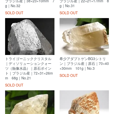
ブラジル産｜38×23×10mm 7
ブラジル産｜22×21×17mm 8
g｜No.32
g｜No.31
SOLD OUT
SOLD OUT
トライゴーニッククリスタル
希少アダプトゲンBG3シトリ
｜ディソリューションクォー
ン｜ブラジル産｜原石｜70×40
ツ（蝕像水晶）｜原石ポイン
×30mm 101g｜No.3
ト｜ブラジル産｜72×31×26m
SOLD OUT
m 68g｜No.21
SOLD OUT