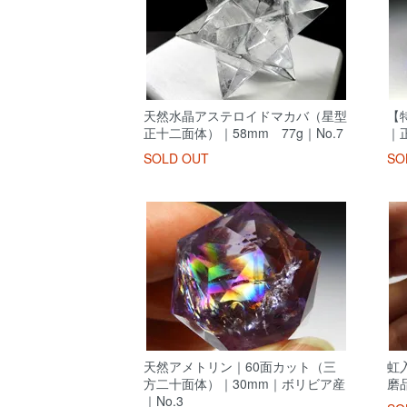
天然水晶アステロイドマカバ（星型
【
正十二面体）｜58mm 77g｜No.7
｜
SOLD OUT
SO
天然アメトリン｜60面カット（三
虹
方二十面体）｜30mm｜ボリビア産
磨品
｜No.3