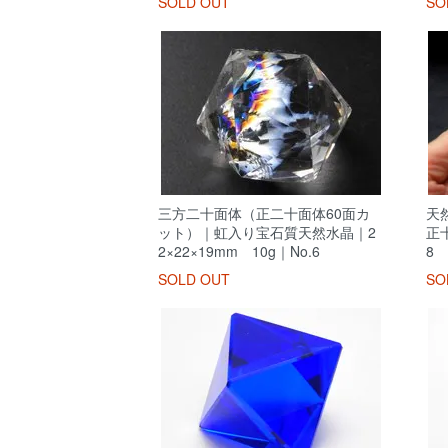
SOLD OUT
SO
三方二十面体（正二十面体60面カ
天
ット）｜虹入り宝石質天然水晶｜2
正十
2×22×19mm 10g｜No.6
8
SOLD OUT
SO