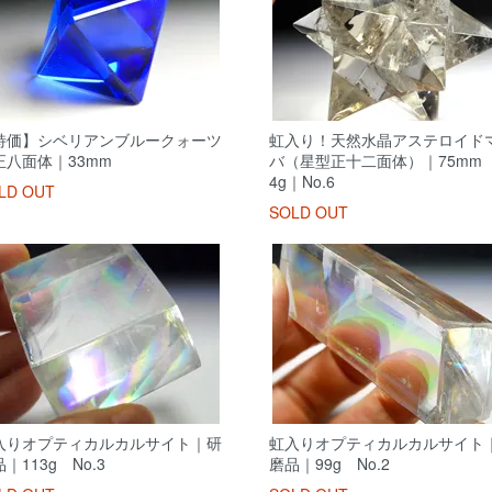
特価】シベリアンブルークォーツ
虹入り！天然水晶アステロイド
正八面体｜33mm
バ（星型正十二面体）｜75mm 
4g｜No.6
LD OUT
SOLD OUT
入りオプティカルカルサイト｜研
虹入りオプティカルカルサイト
｜113g No.3
磨品｜99g No.2