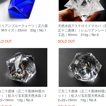
ベリアンブルークォーツ｜正八面
天然水晶アステロイドマカバ（
Mサイズ｜33mm 20g｜No.1
正十二面体）｜レムリアンシー
工品｜90mm 310g｜No.9
LD OUT
SOLD OUT
方二十面体（正二十面体60面カ
三方二十面体（正二十面体60面
ト）｜虹入り宝石質天然水晶｜2
ット）｜虹入り宝石質天然水晶
22×19mm 10g｜No.9
2×22×19mm 10g｜No.8