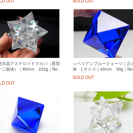
LD OUT
SOLD OUT
然水晶アステロイドマカバ（星型
シベリアンブルークォーツ｜正
二面体）｜80mm 232g｜No.
体 Lサイズ｜43mm 39g｜No.
SOLD OUT
LD OUT