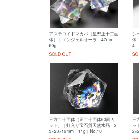
アステロイドマカバ（星型正十二面
シ
体）｜エンジェルオーラ｜47mm
体 
50g
4
SOLD OUT
SO
三方二十面体（正二十面体60面カ
三
ット）｜虹入り宝石質天然水晶｜2
ッ
3×23×19mm 11g｜No.10
2×