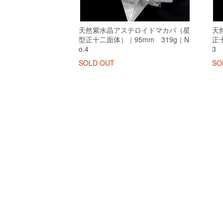
天然紫水晶アステロイドマカバ（星
天
型正十二面体）｜95mm 319g｜N
正十
o.4
3
SOLD OUT
SO