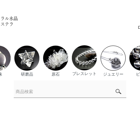
ブレスレット
珠
研磨品
原石
ジュエリー
ビ