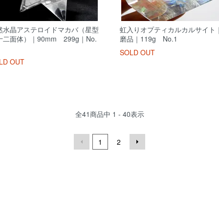
然水晶アステロイドマカバ（星型
虹入りオプティカルカルサイト
二面体）｜90mm 299g｜No.
磨品｜119g No.1
SOLD OUT
LD OUT
全
41
商品中
1 - 40
表示
1
2