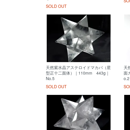
SO
SOLD OUT
天然紫水晶アステロイドマカバ（星
天
型正十二面体）｜110mm 443g｜
面
No.5
o.2
SOLD OUT
SO