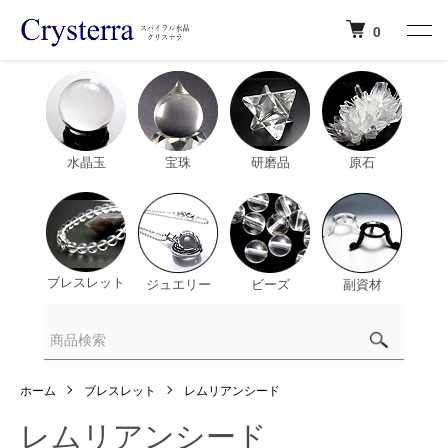
0
水晶玉
宝珠
研磨品
原石
ブレスレット
ジュエリー
ビーズ
副資材
ホーム
ブレスレット
レムリアンシード
レムリアンシード