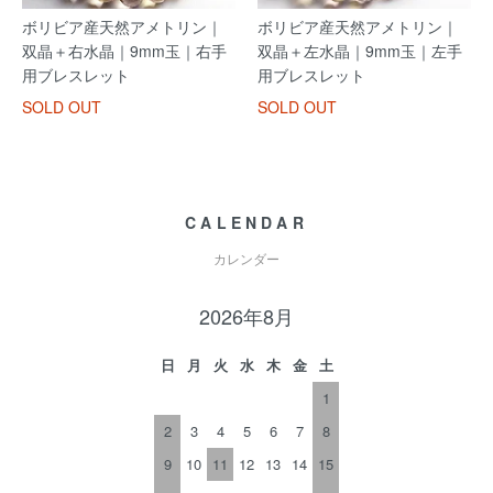
ボリビア産天然アメトリン｜
ボリビア産天然アメトリン｜
双晶＋右水晶｜9mm玉｜右手
双晶＋左水晶｜9mm玉｜左手
用ブレスレット
用ブレスレット
SOLD OUT
SOLD OUT
CALENDAR
カレンダー
2026年8月
日
月
火
水
木
金
土
1
2
3
4
5
6
7
8
9
10
11
12
13
14
15