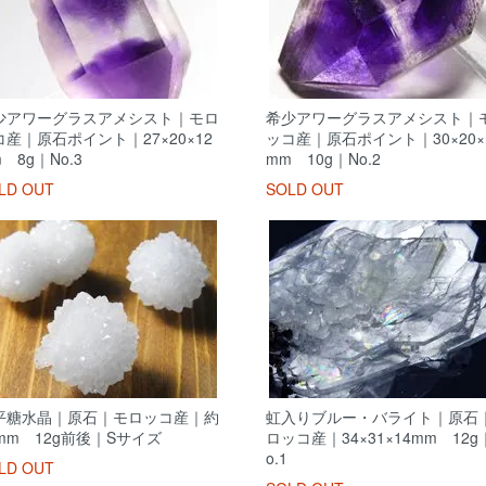
少アワーグラスアメシスト｜モロ
希少アワーグラスアメシスト｜
コ産｜原石ポイント｜27×20×12
ッコ産｜原石ポイント｜30×20×
 8g｜No.3
mm 10g｜No.2
LD OUT
SOLD OUT
平糖水晶｜原石｜モロッコ産｜約
虹入りブルー・バライト｜原石
5mm 12g前後｜Sサイズ
ロッコ産｜34×31×14mm 12g
o.1
LD OUT