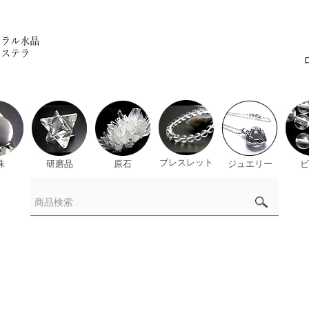
ブレスレット
珠
研磨品
原石
ジュエリー
ビ