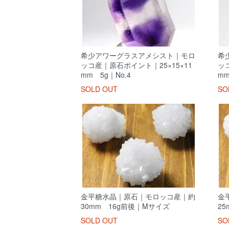
希少アワーグラスアメシスト｜モロ
希
ッコ産｜原石ポイント｜25×15×11
ッ
mm 5g｜No.4
mm
SOLD OUT
SO
金平糖水晶｜原石｜モロッコ産｜約
金
30mm 16g前後｜Mサイズ
2
SOLD OUT
SO