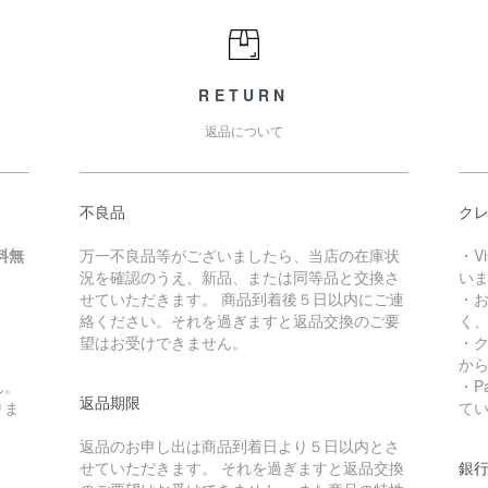
RETURN
返品について
不良品
クレ
料無
万一不良品等がございましたら、当店の在庫状
・V
況を確認のうえ、新品、または同等品と交換さ
い
せていただきます。 商品到着後５日以内にご連
・
絡ください。それを過ぎますと返品交換のご要
く
望はお受けできません。
・
か
ん。
・P
返品期限
りま
て
返品のお申し出は商品到着日より５日以内とさ
せていただきます。 それを過ぎますと返品交換
銀