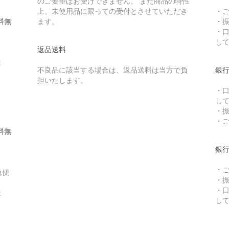
のご要望はお受けできません。 また商品の特性
上、未使用品に限っての受付とさせていただき
・
料無
ます。
・
・
し
返品送料
ま
不良品に該当する場合は、返品送料は当方で負
銀行
担いたします。
・
し
・
・
料無
銀
・
急便
・
・
ま
し