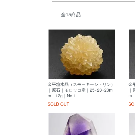
全15商品
金平糖水晶（スモーキーシトリン）
金
｜原石｜モロッコ産｜25×23×23m
｜
m 12g｜No.1
m 
SOLD OUT
SO