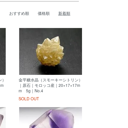
おすすめ順
価格順
新着順
ン）
金平糖水晶（スモーキーシトリン）
0m
｜原石｜モロッコ産｜20×17×17m
m 5g｜No.4
SOLD OUT