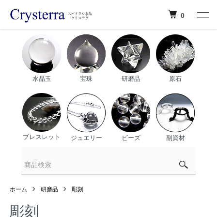
0
水晶玉
宝珠
研磨品
原石
ブレスレット
ジュエリー
ビーズ
副資材
ホーム
研磨品
彫刻
彫刻