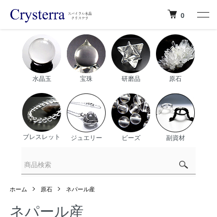
0
水晶玉
宝珠
研磨品
原石
ブレスレット
ジュエリー
ビーズ
副資材
ホーム
原石
ネパール産
ネパール産