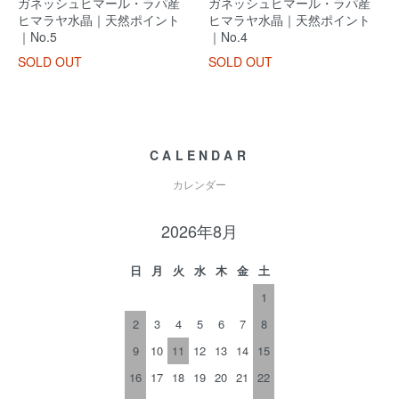
ガネッシュヒマール・ラパ産
ガネッシュヒマール・ラパ産
ヒマラヤ水晶｜天然ポイント
ヒマラヤ水晶｜天然ポイント
｜No.5
｜No.4
SOLD OUT
SOLD OUT
CALENDAR
カレンダー
2026年8月
日
月
火
水
木
金
土
1
2
3
4
5
6
7
8
9
10
11
12
13
14
15
16
17
18
19
20
21
22