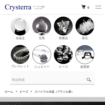
0
水晶玉
宝珠
研磨品
原石
ブレスレット
ジュエリー
ビーズ
副資材
ホーム
ビーズ
スパイラル水晶（ブラジル産）