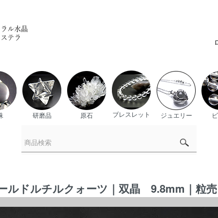
ブレスレット
珠
研磨品
原石
ジュエリー
ビ
ルドルチルクォーツ｜双晶 9.8mm｜粒売り