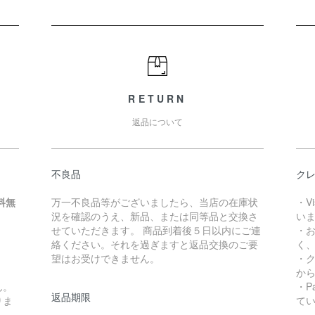
RETURN
返品について
不良品
クレ
料無
万一不良品等がございましたら、当店の在庫状
・V
況を確認のうえ、新品、または同等品と交換さ
い
せていただきます。 商品到着後５日以内にご連
・
絡ください。それを過ぎますと返品交換のご要
く
望はお受けできません。
・
か
ん。
・P
返品期限
りま
て