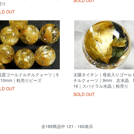
SOLD OUT
売り
LD OUT
品質ゴールドルチルクォーツ｜5
太陽タイチン｜母岩入りゴール
｜10mm｜粒売りビーズ
チルクォーツ｜9mm 左水晶 N
16｜スパイラル水晶｜粒売り
LD OUT
SOLD OUT
全
189
商品中
121 - 160
表示