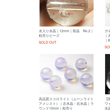
水入り水晶｜12mm｜双晶 No.2｜
ガ
粒売りビーズ
｜
｜
SOLD OUT
SO
高品質スコロライト（ムーンライト
【
アメシスト）｜左水晶・右水晶｜ラ
ワ
ウンド10mm｜粒売り
水