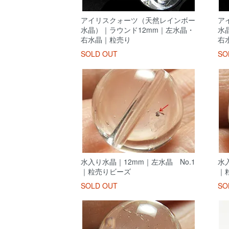
アイリスクォーツ（天然レインボー
ア
水晶）｜ラウンド12mm｜左水晶・
水
右水晶｜粒売り
右
SOLD OUT
SO
水入り水晶｜12mm｜左水晶 No.1
水
｜粒売りビーズ
｜
SOLD OUT
SO