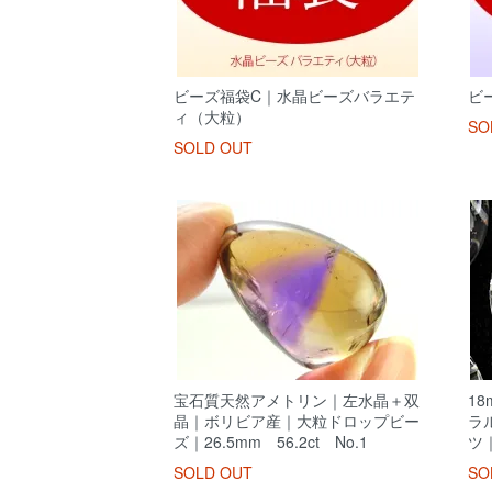
ビーズ福袋C｜水晶ビーズバラエテ
ビ
ィ（大粒）
SO
SOLD OUT
宝石質天然アメトリン｜左水晶＋双
1
晶｜ボリビア産｜大粒ドロップビー
ラ
ズ｜26.5mm 56.2ct No.1
ツ
SOLD OUT
SO