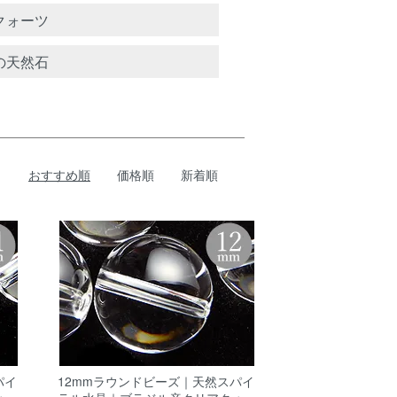
クォーツ
の天然石
おすすめ順
価格順
新着順
パイ
12mmラウンドビーズ｜天然スパイ