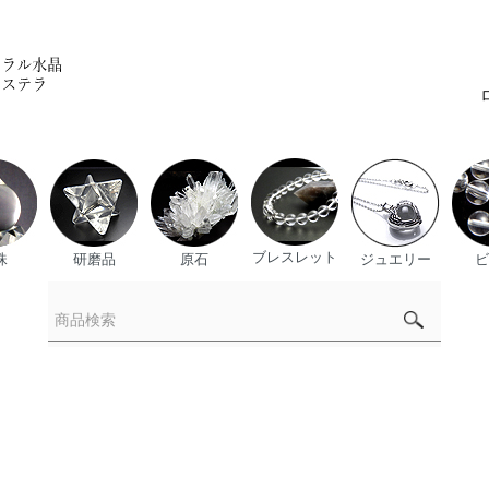
ブレスレット
珠
研磨品
原石
ジュエリー
ビ