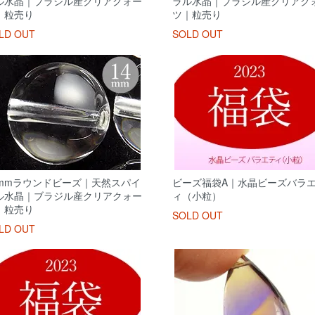
ル水晶｜ブラジル産クリアクォー
ラル水晶｜ブラジル産クリアク
｜粒売り
ツ｜粒売り
LD OUT
SOLD OUT
4mmラウンドビーズ｜天然スパイ
ビーズ福袋A｜水晶ビーズバラ
ル水晶｜ブラジル産クリアクォー
ィ（小粒）
｜粒売り
SOLD OUT
LD OUT