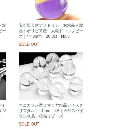
＋双
宝石質天然アメトリン｜右水晶＋双
ビー
晶｜ボリビア産｜大粒ドロップビー
ズ｜17.8mm 20.6ct No.3
SOLD OUT
パイ
マニカラン産ヒマラヤ水晶アイスク
ラジ
リスタル｜14mm 4A｜天然スパイ
c
ラル水晶｜粒売りビーズ
SOLD OUT