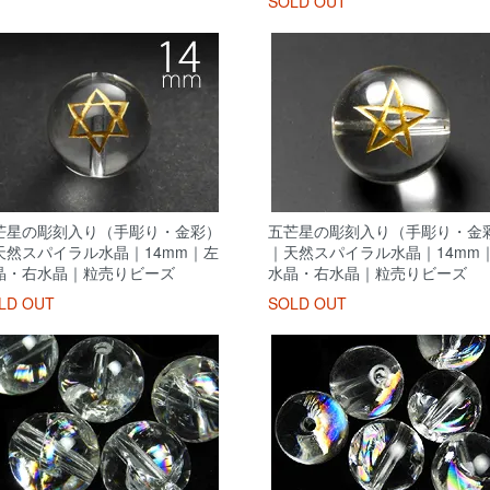
SOLD OUT
芒星の彫刻入り（手彫り・金彩）
五芒星の彫刻入り（手彫り・金
天然スパイラル水晶｜14mm｜左
｜天然スパイラル水晶｜14mm
晶・右水晶｜粒売りビーズ
水晶・右水晶｜粒売りビーズ
LD OUT
SOLD OUT