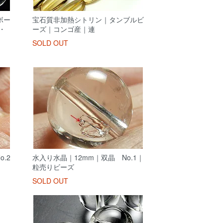
ボー
宝石質非加熱シトリン｜タンブルビ
・
ーズ｜コンゴ産｜連
SOLD OUT
.2
水入り水晶｜12mm｜双晶 No.1｜
粒売りビーズ
SOLD OUT