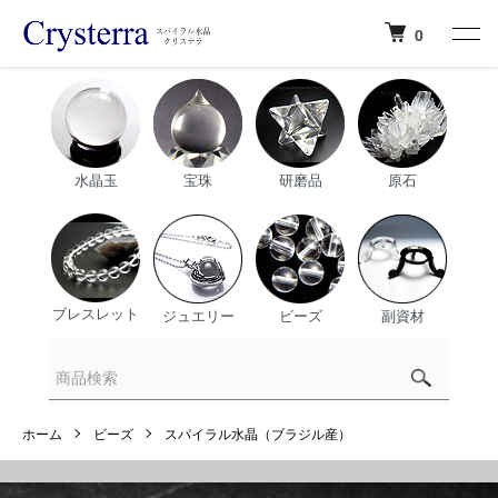
0
水晶玉
宝珠
研磨品
原石
ブレスレット
ジュエリー
ビーズ
副資材
ホーム
ビーズ
スパイラル水晶（ブラジル産）