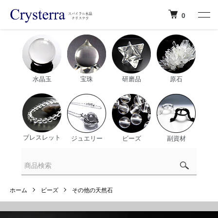
0
水晶玉
宝珠
研磨品
原石
ブレスレット
ジュエリー
ビーズ
副資材
ホーム
ビーズ
その他の天然石