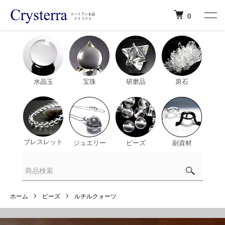
0
水晶玉
宝珠
研磨品
原石
ブレスレット
ジュエリー
ビーズ
副資材
ホーム
ビーズ
ルチルクォーツ