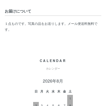
お届けについて
１点ものです。写真の品をお送りします。メール便送料無料で
す。
CALENDAR
カレンダー
2026年8月
日
月
火
水
木
金
土
1
2
3
4
5
6
7
8