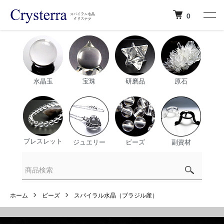
0
水晶玉
宝珠
研磨品
原石
ブレスレット
ジュエリー
ビーズ
副資材
ホーム
ビーズ
スパイラル水晶（ブラジル産）