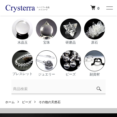
0
水晶玉
宝珠
研磨品
原石
ブレスレット
ジュエリー
ビーズ
副資材
ホーム
ビーズ
その他の天然石