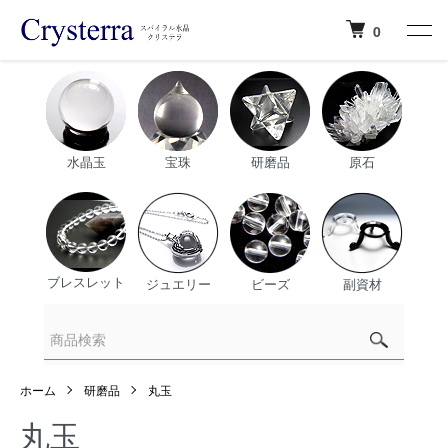
0
水晶玉
宝珠
研磨品
原石
ブレスレット
ジュエリー
ビーズ
副資材
ホーム
研磨品
丸玉
丸玉