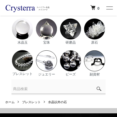
0
水晶玉
宝珠
研磨品
原石
ブレスレット
ジュエリー
ビーズ
副資材
ホーム
ブレスレット
水晶以外の石