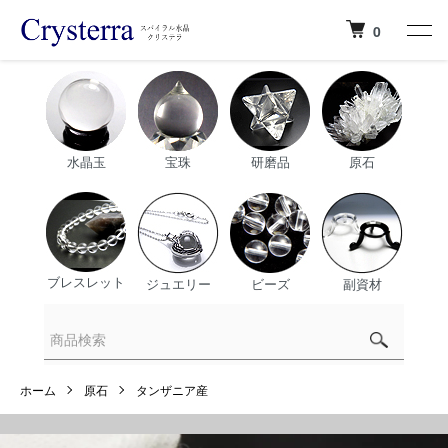
0
水晶玉
宝珠
研磨品
原石
ブレスレット
ジュエリー
ビーズ
副資材
ホーム
原石
タンザニア産