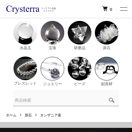
0
水晶玉
宝珠
研磨品
原石
ブレスレット
ジュエリー
ビーズ
副資材
ホーム
原石
タンザニア産