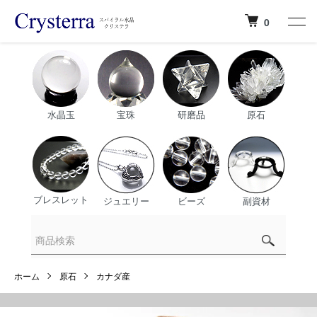
0
水晶玉
宝珠
研磨品
原石
ブレスレット
ジュエリー
ビーズ
副資材
ホーム
原石
カナダ産