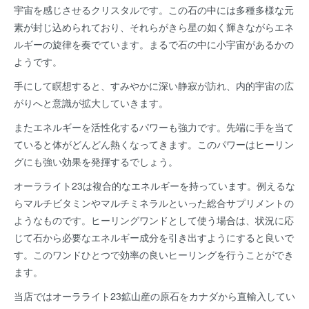
宇宙を感じさせるクリスタルです。この石の中には多種多様な元
素が封じ込められており、それらがきら星の如く輝きながらエネ
ルギーの旋律を奏でています。まるで石の中に小宇宙があるかの
ようです。
手にして瞑想すると、すみやかに深い静寂が訪れ、内的宇宙の広
がりへと意識が拡大していきます。
またエネルギーを活性化するパワーも強力です。先端に手を当て
ていると体がどんどん熱くなってきます。このパワーはヒーリン
グにも強い効果を発揮するでしょう。
オーラライト23は複合的なエネルギーを持っています。例えるな
らマルチビタミンやマルチミネラルといった総合サプリメントの
ようなものです。ヒーリングワンドとして使う場合は、状況に応
じて石から必要なエネルギー成分を引き出すようにすると良いで
す。このワンドひとつで効率の良いヒーリングを行うことができ
ます。
当店ではオーラライト23鉱山産の原石をカナダから直輸入してい