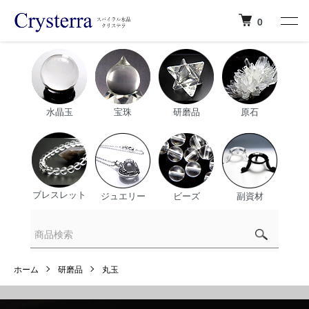
0
水晶玉
宝珠
研磨品
原石
ブレスレット
ジュエリー
ビーズ
副資材
ホーム
研磨品
丸玉