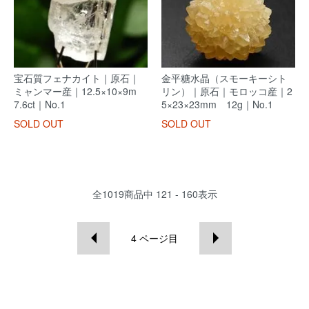
宝石質フェナカイト｜原石｜
金平糖水晶（スモーキーシト
ミャンマー産｜12.5×10×9m
リン）｜原石｜モロッコ産｜2
7.6ct｜No.1
5×23×23mm 12g｜No.1
SOLD OUT
SOLD OUT
全
1019
商品中
121 - 160
表示
4
ページ目