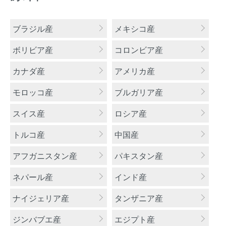
カテゴリー一覧
ブラジル産
メキシコ産
ボリビア産
コロンビア産
カナダ産
アメリカ産
モロッコ産
ブルガリア産
スイス産
ロシア産
トルコ産
中国産
アフガニスタン産
パキスタン産
ネパール産
インド産
ナイジェリア産
タンザニア産
ジンバブエ産
エジプト産