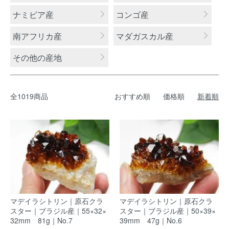
ナミビア産
コンゴ産
南アフリカ産
マダガスカル産
その他の産地
全1019商品
おすすめ順
価格順
新着順
マデイラシトリン｜原石クラ
マデイラシトリン｜原石クラ
スター｜ブラジル産｜55×32×
スター｜ブラジル産｜50×39×
32mm 81g｜No.7
39mm 47g｜No.6