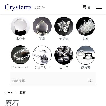
0
水晶玉
宝珠
研磨品
原石
ブレスレット
ジュエリー
ビーズ
副資材
ホーム
原石
原石