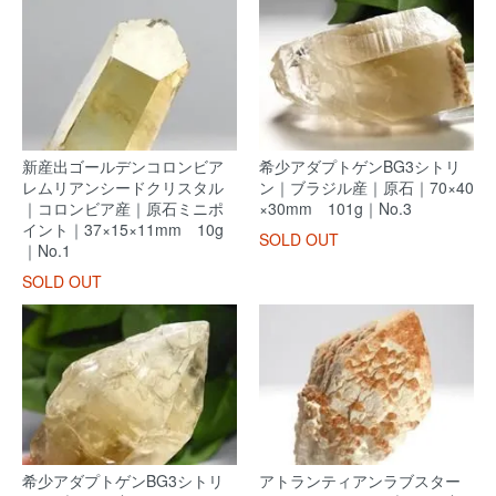
新産出ゴールデンコロンビア
希少アダプトゲンBG3シトリ
レムリアンシードクリスタル
ン｜ブラジル産｜原石｜70×40
｜コロンビア産｜原石ミニポ
×30mm 101g｜No.3
イント｜37×15×11mm 10g
SOLD OUT
｜No.1
SOLD OUT
希少アダプトゲンBG3シトリ
アトランティアンラブスター