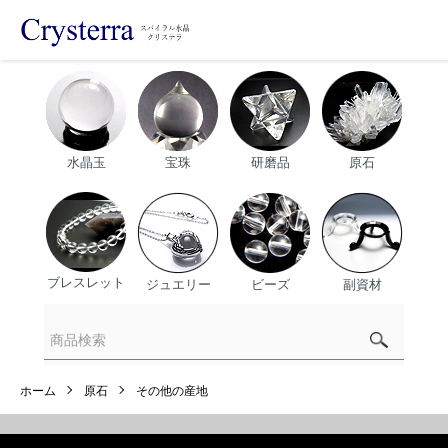
水晶玉
宝珠
研磨品
原石
ブレスレット
ジュエリー
ビーズ
副資材
ホーム
原石
その他の産地