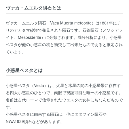
ヴァカ・ムエルタ隕石とは
ヴァカ・ムエルタ隕石（Vaca Muerta meteorite）は1861年にチ
リのアカタマ砂漠で発見された隕石です。石鉄隕石（メソシデラ
イト、Mesosiderite）に分類されます。成分分析により、小惑星
ベスタが他の小惑星の核と衝突して出来たものであると推定され
ています。
小惑星ベスタとは
小惑星ベスタ（Vesta）は、火星と木星の間の小惑星帯に存在す
る四大小惑星のひとつで、肉眼で視認可能な唯一の小惑星です。
名前は古代ローマで信仰されたウェスタの女神にちなんだもので
す。
小惑星ベスタに由来する隕石は、他にタタフィン隕石や
NWA1929隕石などがあります。