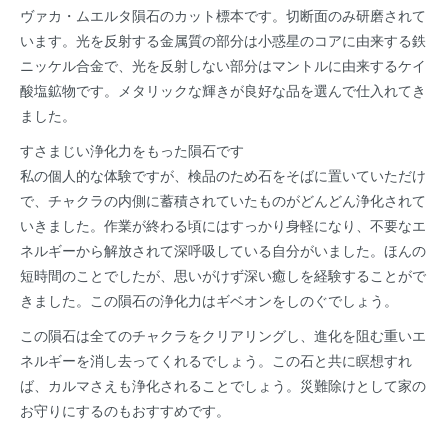
ヴァカ・ムエルタ隕石のカット標本です。切断面のみ研磨されて
います。光を反射する金属質の部分は小惑星のコアに由来する鉄
ニッケル合金で、光を反射しない部分はマントルに由来するケイ
酸塩鉱物です。メタリックな輝きが良好な品を選んで仕入れてき
ました。
すさまじい浄化力をもった隕石です
私の個人的な体験ですが、検品のため石をそばに置いていただけ
で、チャクラの内側に蓄積されていたものがどんどん浄化されて
いきました。作業が終わる頃にはすっかり身軽になり、不要なエ
ネルギーから解放されて深呼吸している自分がいました。ほんの
短時間のことでしたが、思いがけず深い癒しを経験することがで
きました。この隕石の浄化力はギベオンをしのぐでしょう。
この隕石は全てのチャクラをクリアリングし、進化を阻む重いエ
ネルギーを消し去ってくれるでしょう。この石と共に瞑想すれ
ば、カルマさえも浄化されることでしょう。災難除けとして家の
お守りにするのもおすすめです。