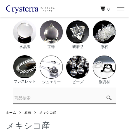
0
水晶玉
宝珠
研磨品
原石
ブレスレット
ジュエリー
ビーズ
副資材
ホーム
原石
メキシコ産
メキシコ産