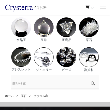
0
水晶玉
宝珠
研磨品
原石
ブレスレット
ジュエリー
ビーズ
副資材
ホーム
原石
ブラジル産