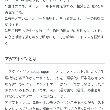
1.生体のエネルギーフィールドを再充電する。枯渇した他の石を
再充電する。
2.有害／重いエネルギーを吸収し、それを光エネルギーの振動に
変換する。
3.思考形態の活性化を通じて、物理的世界での意図を明示する。
4.心と感情を落ち着かせ明瞭にし、ほぼ瞬時にストレスを軽減す
る。
アダプトゲンとは
「アダプトゲン（adaptogen）」とは、ストレス要因によって生
理機能が基準値から外れても、それを生理学的に正常化させる作
用を持つものです。アダプトゲンにはハーブや漢方薬として利用
されているものがあります。例えば漢方薬では霊芝、冬虫夏草、
枸杞などがアダプトゲンに該当します。
アダプトゲンは、免疫やホルモンのバランスを保ちながら、スト
レスによって乱れた体の機能を正常に戻して心身を活性化してく