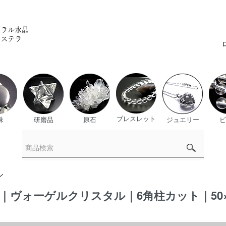
ブレスレット
珠
研磨品
原石
ジュエリー
ビ
ル
ォーゲルクリスタル｜6角柱カット｜50×16×