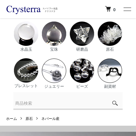
0
水晶玉
宝珠
研磨品
原石
ブレスレット
ジュエリー
ビーズ
副資材
ホーム
原石
ネパール産