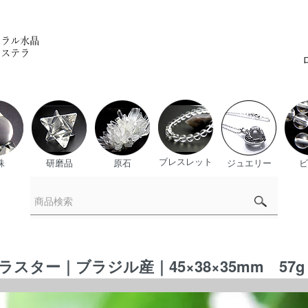
ブレスレット
珠
研磨品
原石
ジュエリー
ビ
ター｜ブラジル産｜45×38×35mm 57g｜