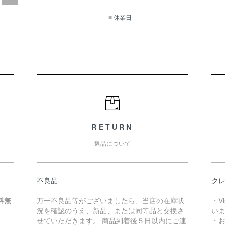
■
休業日
RETURN
返品について
不良品
クレ
料無
万一不良品等がございましたら、当店の在庫状
・V
況を確認のうえ、新品、または同等品と交換さ
い
せていただきます。 商品到着後５日以内にご連
・