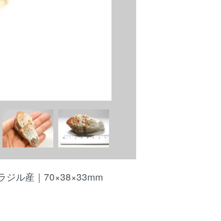
ル産｜70×38×33mm