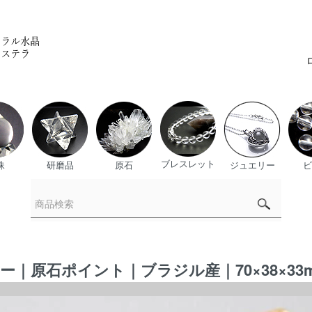
ブレスレット
珠
研磨品
原石
ジュエリー
ビ
原石ポイント｜ブラジル産｜70×38×33mm