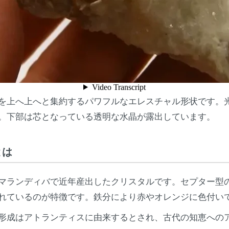
を上へ上へと集約するパワフルなエレスチャル形状です。
。下部は芯となっている透明な水晶が露出しています。
とは
マランディバで近年産出したクリスタルです。セプター型
れているのが特徴です。鉄分により赤やオレンジに色付い
形成はアトランティスに由来するとされ、古代の知恵への