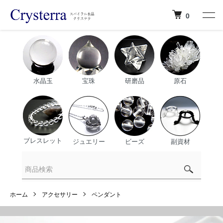
0
水晶玉
宝珠
研磨品
原石
ブレスレット
ジュエリー
ビーズ
副資材
ホーム
アクセサリー
ペンダント