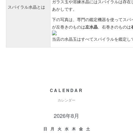
ガラス玉や溶練水晶にはスパイラルは存在
スパイラル水晶とは
あかしです。
下の写真は、専門の鑑定機器を使ってスパ
が左巻きのものは
左水晶
、右巻きのものは
当店の水晶玉はすべてスパイラルを鑑定し
CALENDAR
カレンダー
2026年8月
日
月
火
水
木
金
土