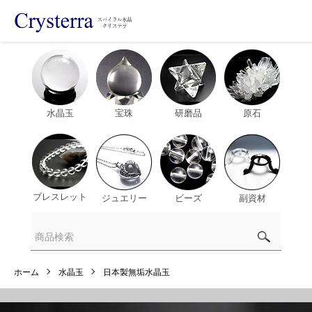
水晶玉
宝珠
研磨品
原石
ブレスレット
ジュエリー
ビーズ
副資材
ホーム
水晶玉
日本製無垢水晶玉