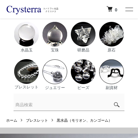
0
水晶玉
宝珠
研磨品
原石
ブレスレット
ジュエリー
ビーズ
副資材
ホーム
ブレスレット
黒水晶（モリオン、カンゴーム）