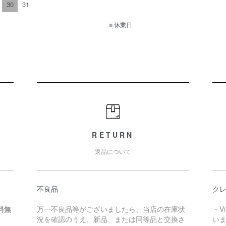
30
31
■
休業日
RETURN
返品について
不良品
クレ
料無
万一不良品等がございましたら、当店の在庫状
・V
況を確認のうえ、新品、または同等品と交換さ
い