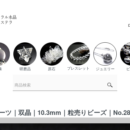
ブレスレット
珠
研磨品
原石
ジュエリー
ビ
｜双晶｜10.3mm｜粒売りビーズ｜No.2