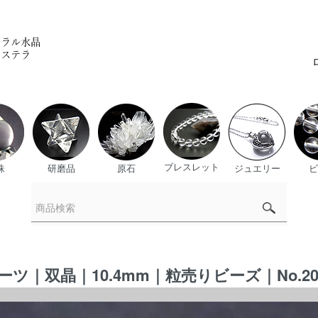
ブレスレット
珠
研磨品
原石
ジュエリー
ビ
｜双晶｜10.4mm｜粒売りビーズ｜No.2