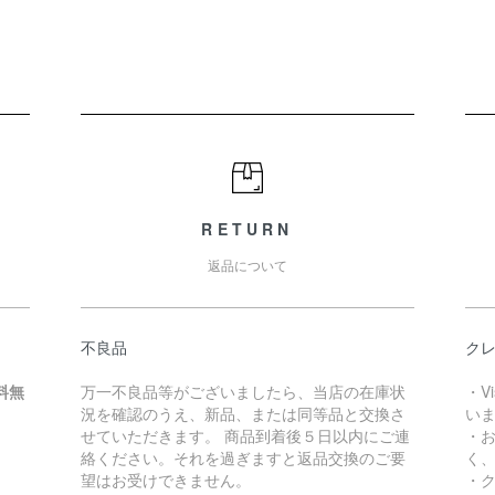
RETURN
返品について
不良品
クレ
料無
万一不良品等がございましたら、当店の在庫状
・V
況を確認のうえ、新品、または同等品と交換さ
い
せていただきます。 商品到着後５日以内にご連
・
絡ください。それを過ぎますと返品交換のご要
く
望はお受けできません。
・