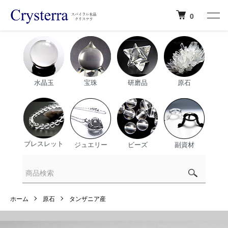
0
水晶玉
宝珠
研磨品
原石
ブレスレット
ジュエリー
ビーズ
副資材
ホーム
原石
タンザニア産