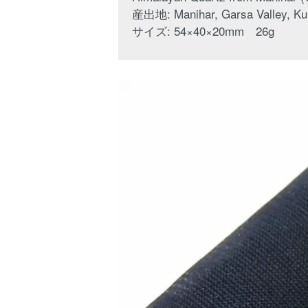
産出地: Manihar, Garsa Valley, Kull
サイズ: 54×40×20mm 26g