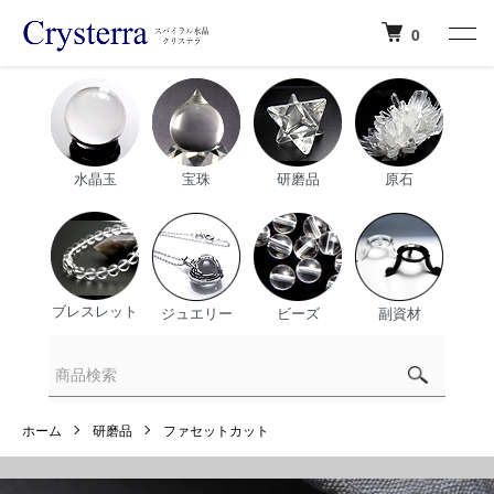
0
水晶玉
宝珠
研磨品
原石
ブレスレット
ジュエリー
ビーズ
副資材
ホーム
研磨品
ファセットカット