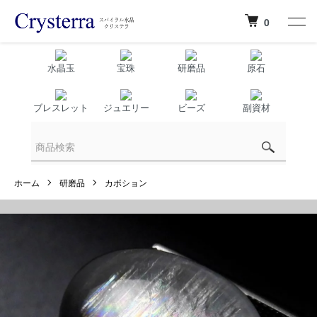
0
水晶玉
宝珠
研磨品
原石
ブレスレット
ジュエリー
ビーズ
副資材
ホーム
研磨品
カボション