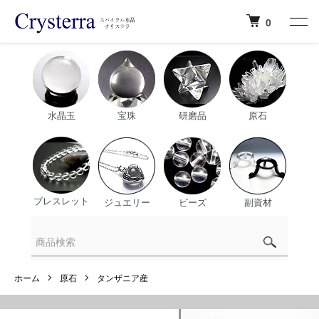
0
水晶玉
宝珠
研磨品
原石
ブレスレット
ジュエリー
ビーズ
副資材
ホーム
原石
タンザニア産