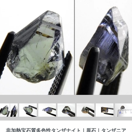
非加熱宝石質多色性タンザナイト｜原石｜タンザニア