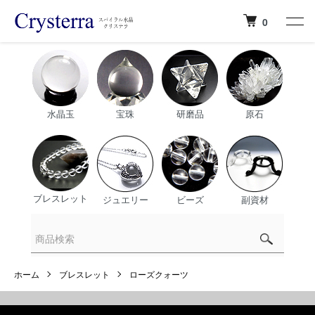
0
水晶玉
宝珠
研磨品
原石
ブレスレット
ジュエリー
ビーズ
副資材
ホーム
ブレスレット
ローズクォーツ