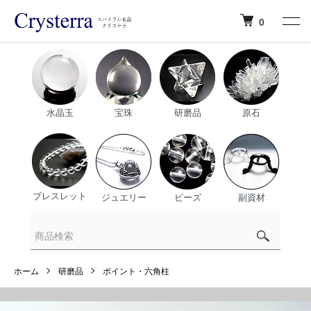
0
水晶玉
宝珠
研磨品
原石
ブレスレット
ジュエリー
ビーズ
副資材
ホーム
研磨品
ポイント・六角柱